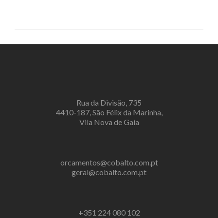
Rua da Divisão, 735
4410-187, São Félix da Marinha,
Vila Nova de Gaia
orcamentos@cobalto.com.pt
geral@cobalto.com.pt
+351 224 080 102