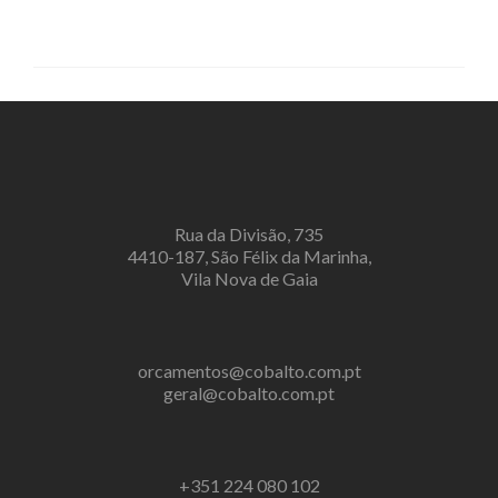
Rua da Divisão, 735
4410-187, São Félix da Marinha,
Vila Nova de Gaia
orcamentos@cobalto.com.pt
geral@cobalto.com.pt
+351 224 080 102