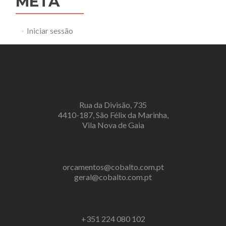
META
Iniciar sessão
Rua da Divisão, 735
4410-187, São Félix da Marinha,
Vila Nova de Gaia
orcamentos@cobalto.com.pt
geral@cobalto.com.pt
+351 224 080 102